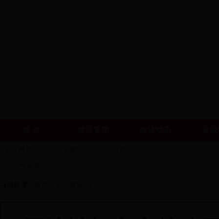
首 页
政法要闻
政法动态
县级
长安网群
麒麟区
宣威市
沾益区
富
今天是：
当前位置：
首页
>
队伍建设_qj
>>