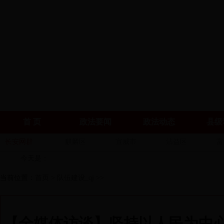
首 页
政法要闻
政法动态
县级
长安网群
麒麟区
宣威市
沾益区
富
今天是：
当前位置：
首页
>
队伍建设_qj
>>
【全媒体访谈】坚持以人民为中心