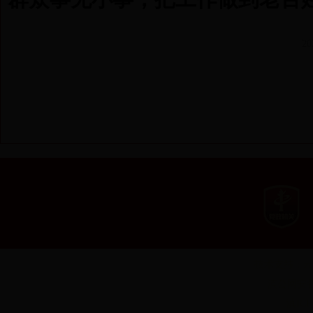
2
技术支持：云
滇公网安备 5
滇ICP