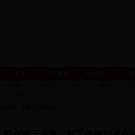
首 页
政法要闻
政法动态
县级
长安网群
麒麟区
宣威市
沾益区
富
今天是：
当前位置：
首页
>
队伍建设_qj
>>
群众事无小事，把工作做到老百