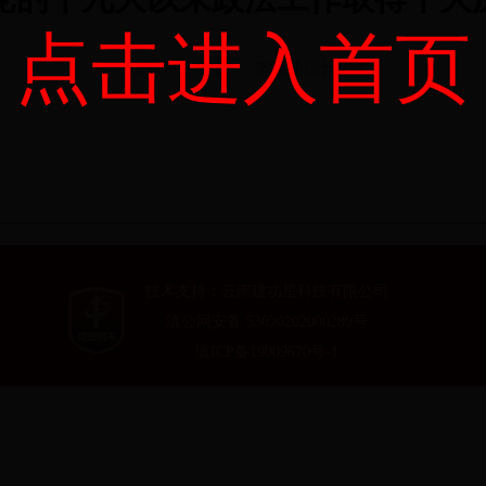
点击进入首页
2023年02月06日 来源:中国长安网
技术支持：云南建功星科技有限公司
滇公网安备 53030202000289号
滇ICP备19009670号-1