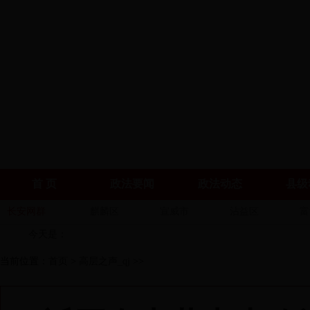
首 页
政法要闻
政法动态
县级
长安网群
麒麟区
宣威市
沾益区
富
今天是：
当前位置：
首页
>
高层之声_qj
>>