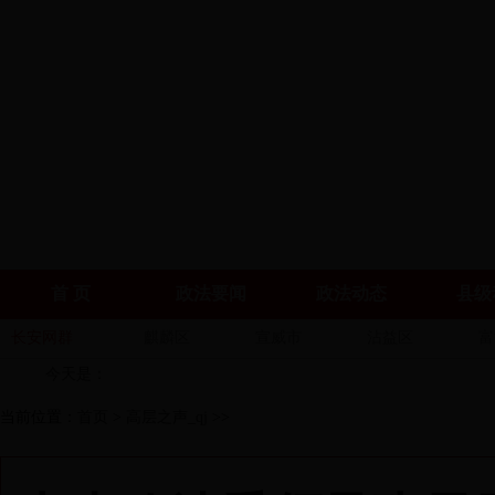
首 页
政法要闻
政法动态
县级
长安网群
麒麟区
宣威市
沾益区
富
今天是：
当前位置：
首页
>
高层之声_qj
>>